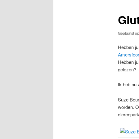
Glu
Geplaatst o
Hebben jul
Amersfoor
Hebben jul
gelezen?
​Ik heb nu
Suze Bouma
worden. Om
dierenpark