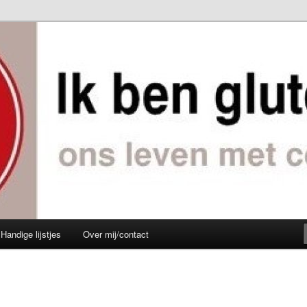
e leven
rij
Handige lijstjes
Over mij/contact