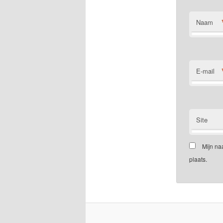
Naam
E-mail
Site
Mijn na
plaats.