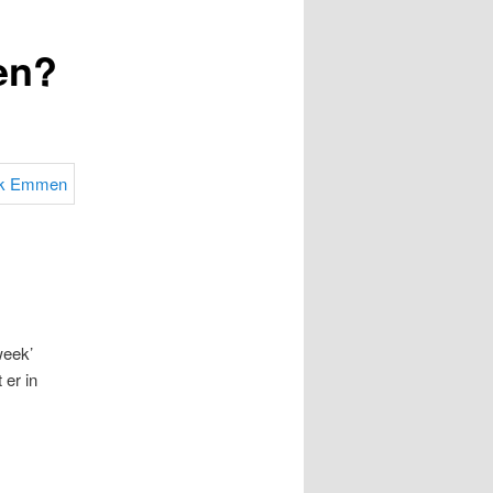
en?
week’
 er in