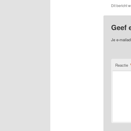
Dit bericht 
Geef 
Je e-mailad
Reactie