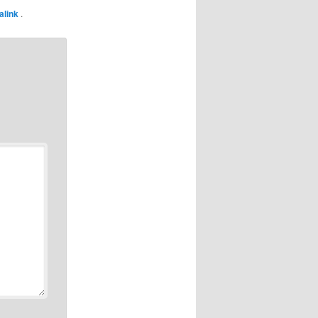
alink
.