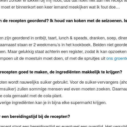
 moet er binnenkort een keer iemand meekijken wat ik fout doe…
jn de recepten geordend? Ik houd van koken met de seizoenen. I
n zijn geordend in ontbijt, taart, lunch & speads, dranken, soep, dine
Daarnaast staan er 2 weekmenu’s in het kookboek. Beiden niet geord
en. Maar gelukkig staat achterin een register, zodat ik kan opzoeken
mpoen uit de moestuin moet doen, of met die spruitjes uit
ons groent
e recepten goed te maken, de ingrediënten makkelijk te krijgen?
pten wordt nauwelijks suiker gebruikt. Voor de suiker-vervangers (ah
msuiker) zullen sommige mensen wel even moeten zoeken. Daarnaa
e cola gemaakt met de cola-plant.
erige ingrediënten kan je in bijna elke supermarkt krijgen.
r een bereidingstijd bij de recepten?
k recept staat een bereidingstijd en eventueel een oventijd. Het verschi