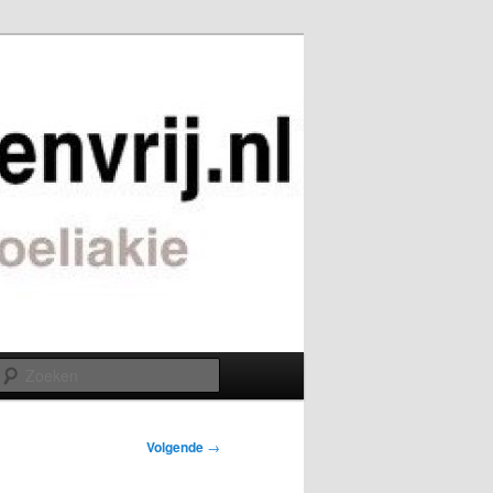
Zoeken
Volgende
→