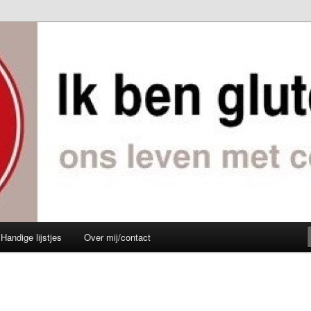
e leven
rij
Handige lijstjes
Over mij/contact