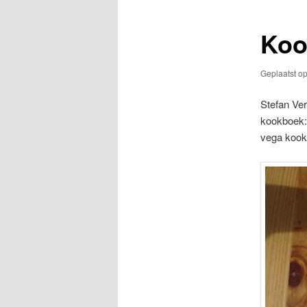
Koo
Geplaatst o
Stefan Ver
kookboek
vega kookb