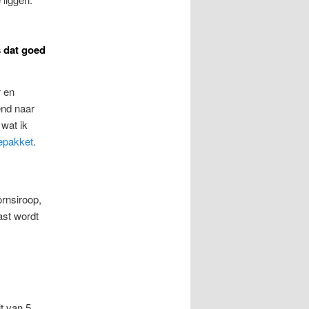
s dat goed
r en
end naar
 wat ik
epakket
.
ornsiroop,
st wordt
lt van 5