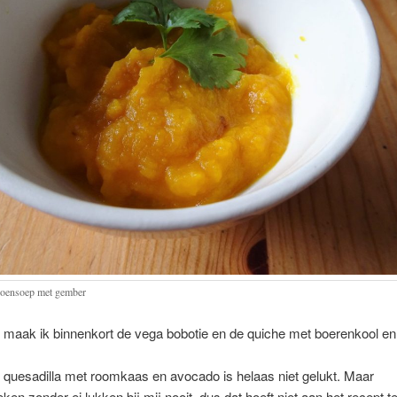
oensoep met gember
 maak ik binnenkort de vega bobotie en de quiche met boerenkool en
quesadilla met roomkaas en avocado is helaas niet gelukt. Maar
en zonder ei lukken bij mij nooit, dus dat hoeft niet aan het recept te