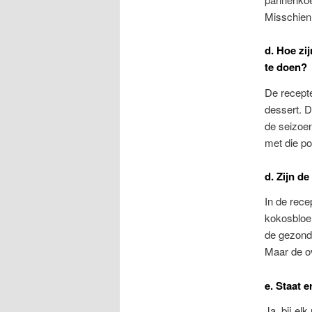
Misschien
d. Hoe zi
te doen?
De recepte
dessert. 
de seizoen
met die po
d. Zijn d
In de rece
kokosbloe
de gezond
Maar de ov
e. Staat e
Ja, bij el