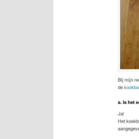
Bij mijn r
de
kookbo
a. Is het 
Ja!
Het koekbo
aangegeven